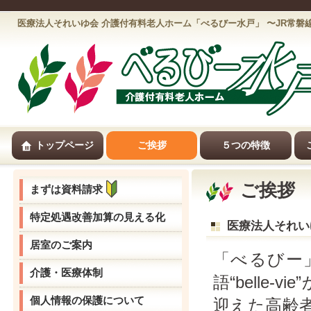
医療法人それいゆ会 介護付有料老人ホーム「べるびー水戸」 〜JR常
トップページ
ご挨拶
５つの特徴
ご挨拶
まずは資料請求
特定処遇改善加算の見える化
医療法人それい
居室のご案内
「べるびー
介護・医療体制
語“belle
個人情報の保護について
迎えた高齢