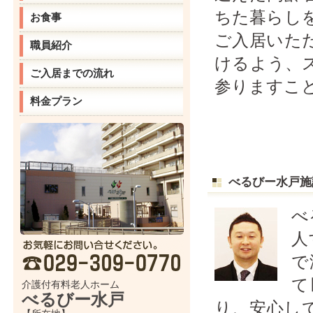
ちた暮らし
お食事
ご入居いた
職員紹介
けるよう、
ご入居までの流れ
参りますこ
料金プラン
べるびー水戸施
べ
人
で
て
介護付有料老人ホーム
べるびー水戸
り、安心し