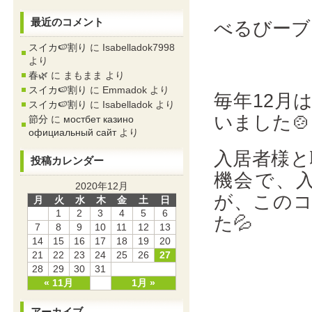
最近のコメント
べるびーブ
スイカ🍉割り
に
Isabelladok7998
より
春🌿
に
まもまま
より
スイカ🍉割り
に
Emmadok
より
毎年12月
スイカ🍉割り
に
Isabelladok
より
いました🍲
節分
に
мостбет казино
официальный сайт
より
入居者様と
投稿カレンダー
機会で、
2020年12月
が、この
月
火
水
木
金
土
日
1
2
3
4
5
6
た💦
7
8
9
10
11
12
13
14
15
16
17
18
19
20
21
22
23
24
25
26
27
28
29
30
31
« 11月
1月 »
アーカイブ