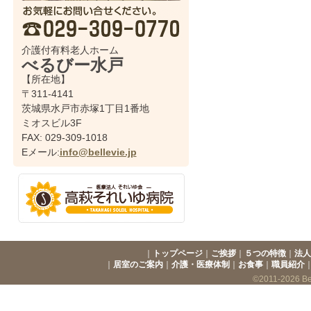
介護付有料老人ホーム
べるびー水戸
【所在地】
〒311-4141
茨城県水戸市赤塚1丁目1番地
ミオスビル3F
FAX: 029-309-1018
Eメール:
info@bellevie.jp
｜
トップページ
｜
ご挨拶
｜
５つの特徴
｜
法人
｜
居室のご案内
｜
介護・医療体制
｜
お食事
｜
職員紹介
©2011-2026 Bell