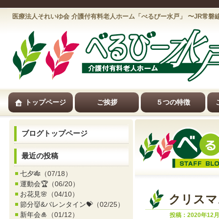
医療法人それいゆ会 介護付有料老人ホーム「べるびー水戸」 〜JR常
トップページ
ご挨拶
５つの特徴
ブログトップページ
最近の投稿
七夕🎋
（07/18）
運動会🏆
（06/20）
お花見🌸
（04/10）
クリスマ
節分👹&バレンタイン💝
（02/25）
新年会🎍
（01/12）
投稿：2020年12月