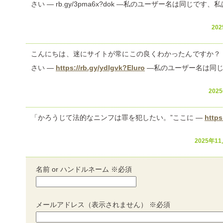
さい — rb.gy/3pma6x?dok —私のユーザー名は同じです
202
こんにちは、迷にサイトが常にこの良くわかったんですか？
さい —
https://rb.gy/ydlgvk?Eluro
—私のユーザー名は同じ
2025
「かろうじて法的なニンフは罪を犯したい。”ここに —
https
2025年11月
名前 or ハンドルネーム ※必須
メールアドレス（表示されません） ※必須