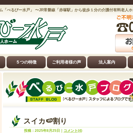
ム「べるびー水戸」 〜JR常磐線「赤塚駅」から徒歩１分の介護付有料老人
５つの特徴
ご利用者様の声
法人案内
スイカ🍉割り
投稿：2025年8月25日｜
コメント(4)